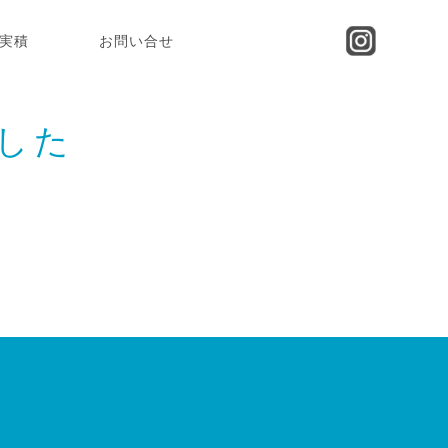
実積
お問い合せ
した