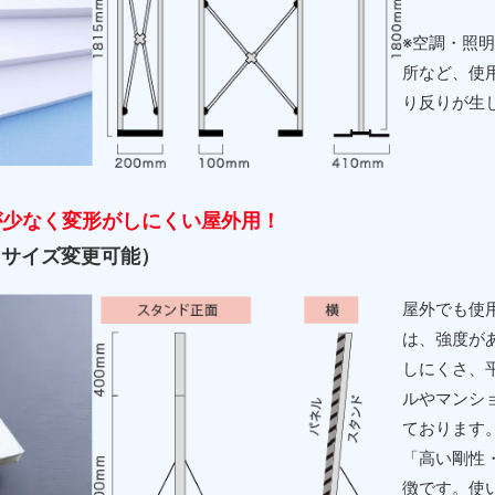
※空調・照
所など、使
り反りが生
が少なく変形がしにくい屋外用！
（サイズ変更可能）
屋外でも使
は、強度が
しにくさ、
ルやマンシ
ております
「高い剛性
徴です。使