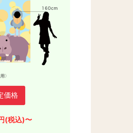
な用〉
定価格
円(税込)〜