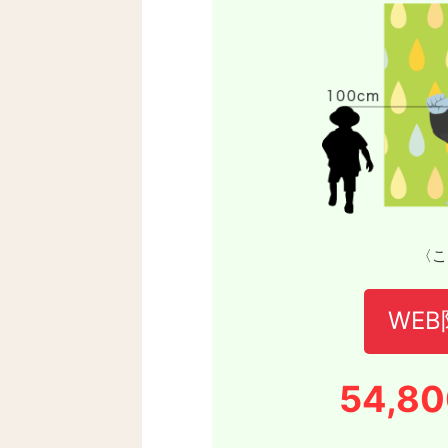
〈こ
WE
54,80