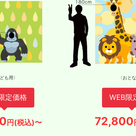
ども用〉
〈おと
B限定価格
WEB限
0
72,800
円(税込)〜