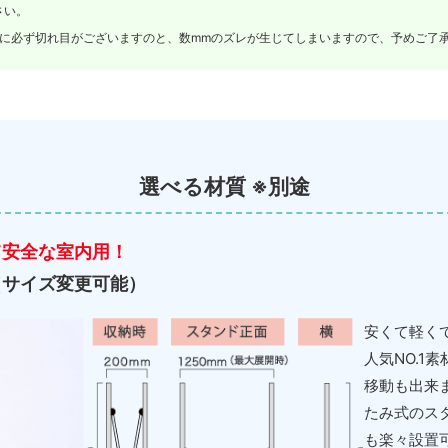
さい。
央に必ず切れ目がございますのと、数mmのズレが生じてしまいますので、予めご了
選べる材質 ※別途
て安全な室内用！
（サイズ変更可能）
安くて軽く
人気NO.1
移動も出来
たみ式のス
も楽々設置