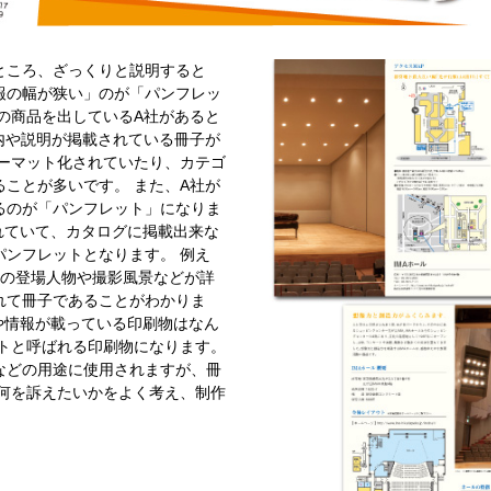
ところ、ざっくりと説明すると
報の幅が狭い」のが「パンフレッ
の商品を出しているA社があると
内や説明が掲載されている冊子が
ォーマット化されていたり、カテゴ
ことが多いです。 また、A社が
るのが「パンフレット」になりま
れていて、カタログに掲載出来な
ンフレットとなります。 例え
関の登場人物や撮影風景などが詳
れて冊子であることがわかりま
や情報が載っている印刷物はなん
ットと呼ばれる印刷物になります。
などの用途に使用されますが、冊
 何を訴えたいかをよく考え、制作