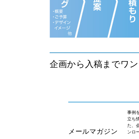
企画から入稿までワン
事例
立ち
た、
メールマガジン
ンロ