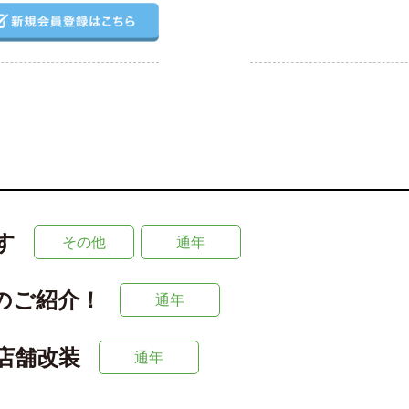
す
その他
通年
のご紹介！
通年
店舗改装
通年