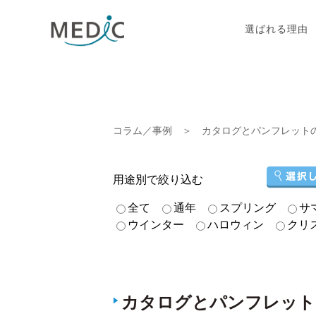
選ばれる理由
コラム／事例
＞ カタログとパンフレット
用途別で絞り込む
全て
通年
スプリング
サ
ウインター
ハロウィン
クリ
カタログとパンフレット