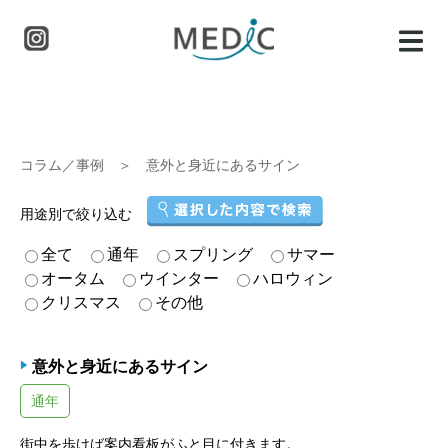
コラム／事例
＞ 意外と身近にあるサイン
用途別で絞り込む
全て
通年
スプリング
サマー
オータム
ウインター
ハロウィン
クリスマス
その他
意外と身近にあるサイン
通年
街中を歩けば案内看板がふと目に付きます。