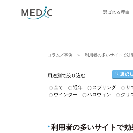
選ばれる理由
コラム／事例
＞ 利用者の多いサイトで効
用途別で絞り込む
全て
通年
スプリング
サ
ウインター
ハロウィン
クリ
利用者の多いサイトで効