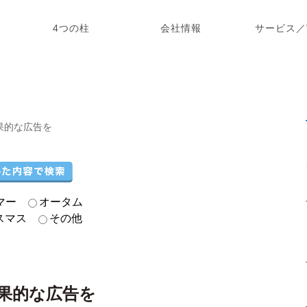
4つの柱
会社情報
サービス／
果的な広告を
マー
オータム
スマス
その他
果的な広告を