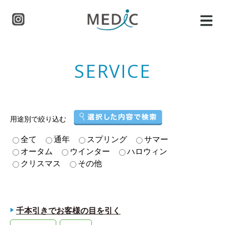
SERVICE
用途別で絞り込む
全て
通年
スプリング
サマー
オータム
ウインター
ハロウィン
クリスマス
その他
千本引きでお客様の目を引く