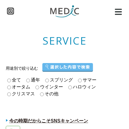
SERVICE
用途別で絞り込む
全て
通年
スプリング
サマー
オータム
ウインター
ハロウィン
クリスマス
その他
今の時期だからこそSNSキャンペーン