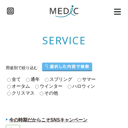
SERVICE
用途別で絞り込む
全て
通年
スプリング
サマー
オータム
ウインター
ハロウィン
クリスマス
その他
今の時期だからこそSNSキャンペーン